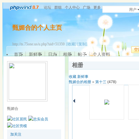
论坛
群组
个人中心
广场
更多
用户
甄媚合的个人主页
http://ts.75one.us/u.php?uid=51359
[收藏]
[复制]
空
首页
新鲜事
日志
相册
帖子
个人资料
相册
收藏
新鲜事
甄媚合的相册
»
第十三
(478)
甄媚合
加关注