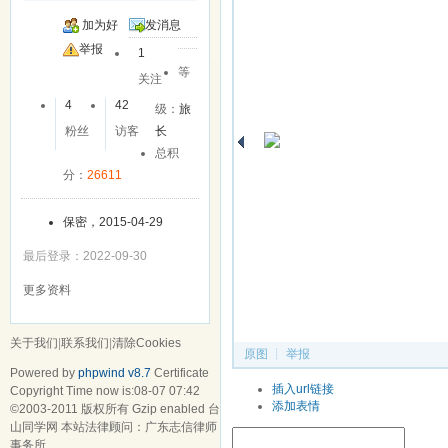
加为好
发消息
友
举报
1
等
关注
4
42
级：
旅
粉丝
访客
长
总积
分：
26611
保密，2015-04-29
最后登录：2022-09-30
更多资料
关于我们
|
联系我们
|
清除Cookies
原图
┊
举报
Powered by
phpwind v8.7
Certificate
苹果054
插入url链接
Copyright Time now is:08-07 07:42
浏览(60)
添加表情
©2003-2011
版权所有 Gzip enabled
台
山同学网 本站法律顾问：广东志信律师
事务所