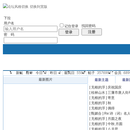
切换到宽版
左右分栏
社区服务
统计排行
帮助
下拉
用户名
找回密码
记住登录
注册
登录
密 码
新帖
精华
今日
0
昨日
0
最高日
5593
帖子
3576992
会员
689
论坛
群组
个人中心
怀旧
超Q同学网
新版
帖子
最新图片
最新主题
最新
[ 无根的浮 ]
庆祝国庆
[ 桂林山水 ]
三藩市唐人街
[ 无根的浮 ]
寄意
[ 无根的浮 ]
秋
[ 无根的浮 ]
偶得
[ 甄媚合 ]
Re:诗（词）名
[ 无根的浮 ]
月圆之夜
[ 无根的浮 ]
中秋.月圆
[ 无根的浮 ]
八月思