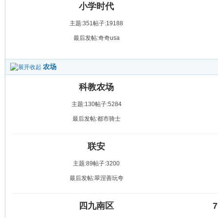
小学时代
主题:351
帖子:19188
最后发帖:奇奇usa
农场
科教农场
主题:130
帖子:5284
最后发帖:都市骑士
联安
主题:89
帖子:3200
最后发帖:翠涅善玩夸
四九南区