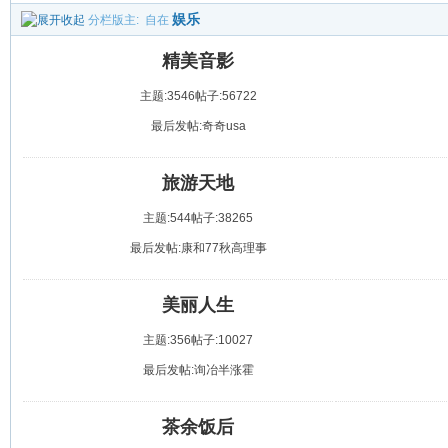
娱乐
分栏版主:
自在
精美音影
主题:3546
帖子:56722
最后发帖:奇奇usa
旅游天地
主题:544
帖子:38265
最后发帖:康和77秋高理事
美丽人生
主题:356
帖子:10027
最后发帖:询冶半涨霍
茶余饭后