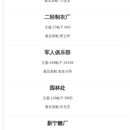
最后发帖:.小龙女
二轻制衣厂
主题:27
帖子:900
最后发帖:梦之作
军人俱乐部
主题:449
帖子:16249
最后发帖:老友火丙
园林处
主题:126
帖子:3900
最后发帖:长无言
新宁糖厂