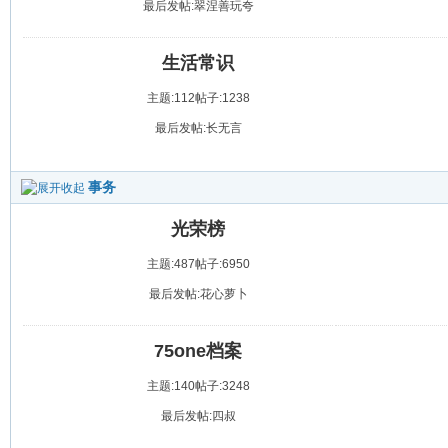
最后发帖:翠涅善玩夸
生活常识
主题:112
帖子:1238
最后发帖:长无言
事务
光荣榜
主题:487
帖子:6950
最后发帖:花心萝卜
75one档案
主题:140
帖子:3248
最后发帖:四叔