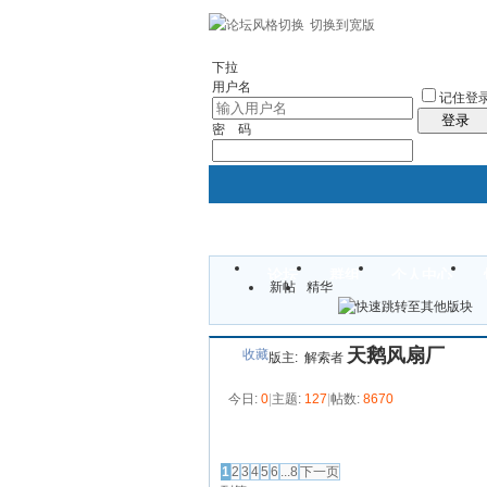
切换到宽版
左右分栏
社区服务
统计排行
帮助
下拉
用户名
记住登
登录
密 码
论坛
群组
个人中心
新帖
精华
天鹅风扇厂
收藏
版主:
解索者
今日:
0
|
主题:
127
|
帖数:
8670
发帖
1
2
3
4
5
6
...8
下一页