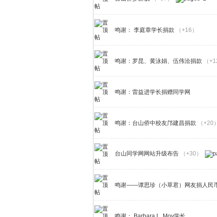
鸣谢： 李庭章学长捐款
（+16）
鸣谢：罗昆、黄泳娟、伍伟洽捐款
（+1
鸣谢：雷益进学长捐赠同学网
鸣谢：台山侨中校友邝建昌捐款
（+20
台山同学网网站升级布告
（+30）
鸣谢——谭思珍（小草君）网友捐人民币
鸣谢： Barbara L, Moy学长