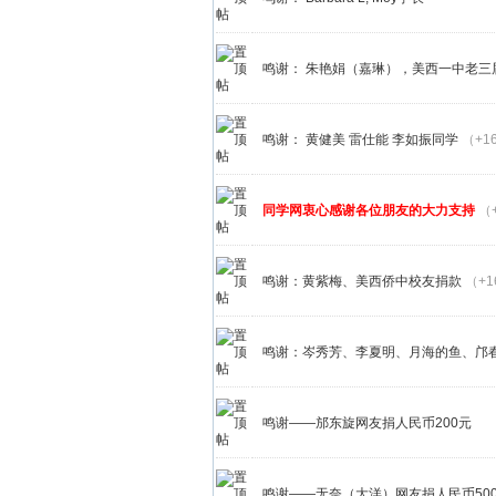
鸣谢： 朱艳娟（嘉琳），美西一中老三
鸣谢： 黄健美 雷仕能 李如振同学
（+1
同学网衷心感谢各位朋友的大力支持
（
鸣谢：黄紫梅、美西侨中校友捐款
（+1
鸣谢：岑秀芳、李夏明、月海的鱼、邝
鸣谢——邡东旋网友捐人民币200元
鸣谢——无奈（大洋）网友捐人民币50