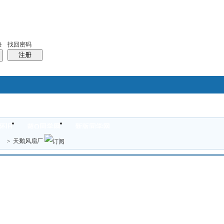
找回密码
录
注册
搜索
怀旧
超Q同学网
新版同学网
本版
热搜：
结婚
母婴
phpwind
>
天鹅风扇厂