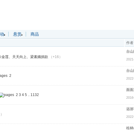
动
悬赏
商品
作者
台山
朱金莲、天天向上、梁素娥捐款
（+16）
2021
台山
2
2022
面面
2
3
4
5
..
1132
2016
远游
5）
2022
桂林