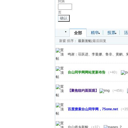
到第
页
确认
精华
投票
活
全部
新窗
排序：
最新发帖
|
最后回复
鸣谢：荘跃进、李曼娜、鲁非、黄鹂、
台山同学网网站更新布告
（+40）
【聚焦纽约面面观】
（+456）
百度搜索台山同学网，75one.net
（+3
台山侨乡新貌
（+37）
2