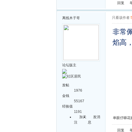
回复
只看该作者
离线
木子哥
非常
焰高
论坛版主
发帖
1976
金钱
55167
经验值
1191
加关
发消
单眼仔睇花
注
息
回复