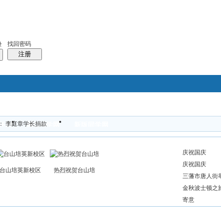
找回密码
录
注册
搜索
： 李庭章学长捐款
怀旧
超Q同学网
新版同学网
帖子
热搜：
结婚
母婴
phpwind
庆祝国庆
庆祝国庆
台山培英新校区
热烈祝贺台山培
三藩市唐人街
金秋波士顿之
寄意