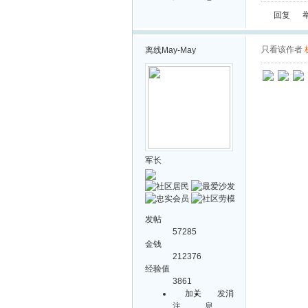
回复
只看该作者
离线
May-May
军长
发帖
57285
金钱
212376
经验值
3861
加关
发消
注
息