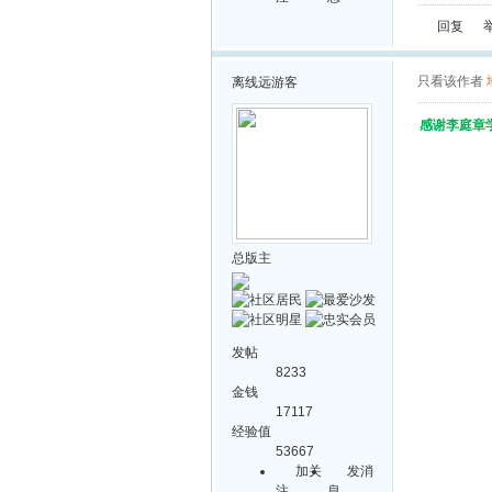
回复
只看该作者
离线
远游客
感谢李庭章
总版主
发帖
8233
金钱
17117
经验值
53667
加关
发消
注
息