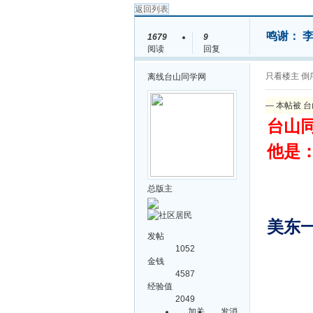
返回列表
鸣谢： 
1679
9
阅读
回复
只看楼主
倒
离线
台山同学网
— 本帖被 台
台山
他是
总版主
美东一
发帖
1052
金钱
4587
经验值
2049
加关
发消