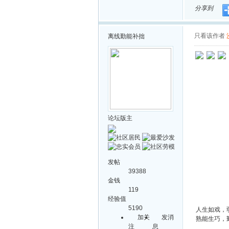
分享到
只看该作者
离线
勤能补拙
论坛版主
发帖
39388
金钱
119
经验值
5190
人生如戏，
加关
发消
熟能生巧，
注
息