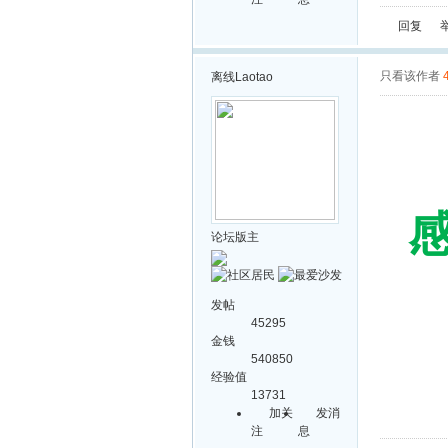
回复
只看该作者
离线
Laotao
感
论坛版主
发帖
45295
金钱
540850
经验值
13731
加关
发消
注
息