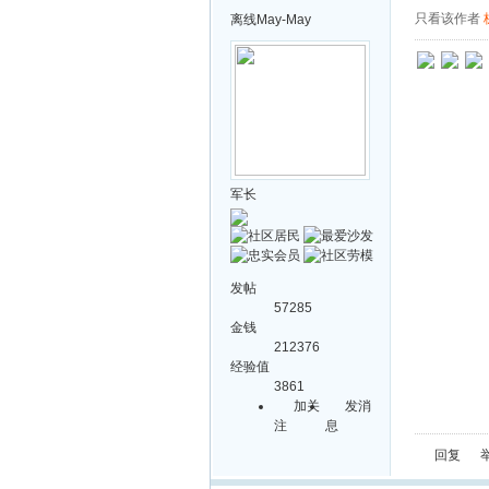
只看该作者
离线
May-May
军长
发帖
57285
金钱
212376
经验值
3861
加关
发消
注
息
回复