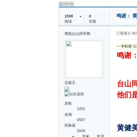
返回列表
鸣谢： 
1596
6
阅读
回复
只看楼主
倒
离线
台山同学网
— 本帖被 台
鸣谢
台山
总版主
他们
发帖
1052
金钱
4587
经验值
黄健美
2049
加关
发消