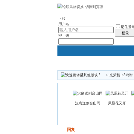
切换到宽版
左右分栏
社区服务
统计排行
帮助
下拉
用户名
记住登
登录
密 码
>
光荣榜
>
鸣谢
论坛
群组
个人中心
沉痛送别台山同
凤凰花又开
发帖
回复