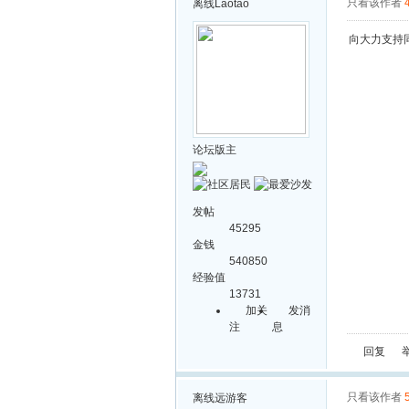
只看该作者
离线
Laotao
向大力支持
论坛版主
发帖
45295
金钱
540850
经验值
13731
加关
发消
注
息
回复
只看该作者
离线
远游客