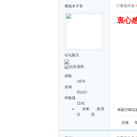
只看该作者
离线
木子哥
衷心
论坛版主
发帖
1976
金钱
55167
经验值
1191
加关
发消
单眼仔睇花
注
息
回复