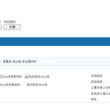
找回密码
录
注册
搜索
： 黄健美 雷仕能 李如振同学
怀旧
超Q同学网
新版同学网
帖子
热搜：
结婚
母婴
phpwind
庆祝国庆
庆祝国庆
台山培英新校区
热烈祝贺台山培
三藩市唐人街
金秋波士顿之
寄意