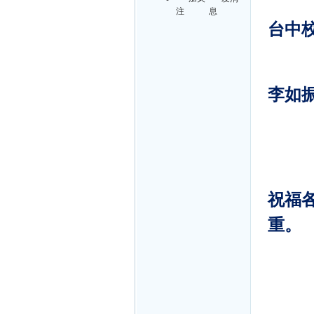
注
息
台中校
李如振
祝福各
重。