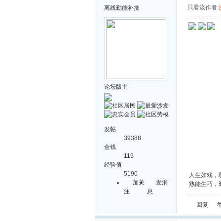
只看该作者
离线
勤能补拙
论坛版主
发帖
39388
金钱
119
经验值
5190
人生如戏，
加关
发消
熟能生巧，
注
息
回复