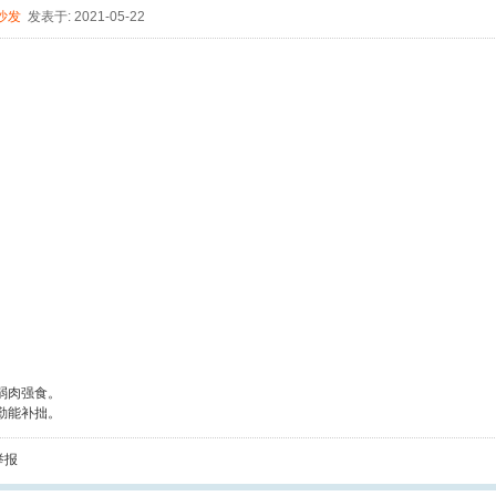
沙发
发表于: 2021-05-22
弱肉强食。
勤能补拙。
举报