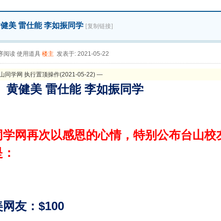
黄健美 雷仕能 李如振同学
[复制链接]
序阅读
使用道具
楼主
发表于: 2021-05-22
山同学网 执行置顶操作(2021-05-22) —
：
黄健美 雷仕能 李如振同学
同学网再次以感恩的心情，特别公布台山校
是：
网友：$100