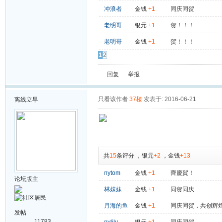
冲浪者
金钱
+1
同庆同贺
老明哥
银元
+1
贺！！！
老明哥
金钱
+1
贺！！！
1
2
回复
举报
只看该作者
37楼
发表于: 2016-06-21
离线
立早
共
15
条评分
，
银元
+2
，
金钱
+13
nytom
金钱
+1
齊慶賀！
论坛版主
林妺妹
金钱
+1
同贺同庆
月海的鱼
金钱
+1
同庆同贺，共创辉
发帖
11783