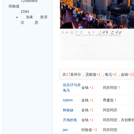
72586969
经验值
1594
加关
发消
注
息
共
17
条评分
，
贡献值
+1
，
银元
+3
，
金钱
+1
伯乐仔与赤
金钱
+1
同庆同贺！
兔马
nytom
金钱
+1
齊慶賀！
林妺妹
金钱
+1
同贺同庆
月海的鱼
金钱
+1
同庆同贺，共创辉
jan
经验值
+1
同庆同贺