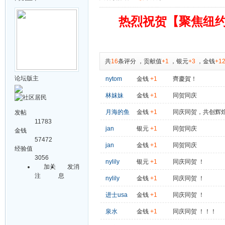
热烈祝贺【聚焦纽约
共
16
条评分
，
贡献值
+1
，
银元
+3
，
金钱
+1
论坛版主
nytom
金钱
+1
齊慶賀！
林妺妹
金钱
+1
同贺同庆
月海的鱼
金钱
+1
同庆同贺，共创辉
发帖
11783
jan
银元
+1
同贺同庆
金钱
57472
jan
金钱
+1
同贺同庆
经验值
3056
nylily
银元
+1
同庆同贺 ！
加关
发消
注
息
nylily
金钱
+1
同庆同贺 ！
进士usa
金钱
+1
同庆同贺 ！
泉水
金钱
+1
同庆同贺 ！！！