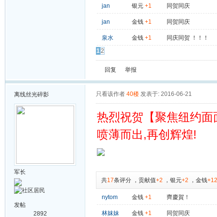
jan
银元
+1
同贺同庆
jan
金钱
+1
同贺同庆
泉水
金钱
+1
同庆同贺 ！！！
1
2
回复
举报
只看该作者
40楼
发表于: 2016-06-21
离线
丝光碎影
热烈祝贺【聚焦纽约面
喷薄而出,再创辉煌!
军长
共
17
条评分
，
贡献值
+2
，
银元
+2
，
金钱
+1
nytom
金钱
+1
齊慶賀！
发帖
林妺妹
金钱
+1
同贺同庆
2892