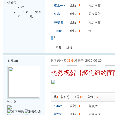
经验值
进士usa
金钱
+1
同庆同贺 ！
2601
加关
发消
泉水
金钱
+1
同庆同贺 ！！！
注
息
冲浪者
金钱
+1
同庆同贺
jenjen
金钱
+1
贺了
1
2
回复
举报
只看该作者
33楼
发表于: 2016-06-20
离线
jan
热烈祝贺【聚焦纽约面
共
15
条评分
，
银元
+3
，
金钱
+12
论坛版主
nytom
金钱
+1
齊慶賀！
林妺妹
金钱
+1
同贺同庆