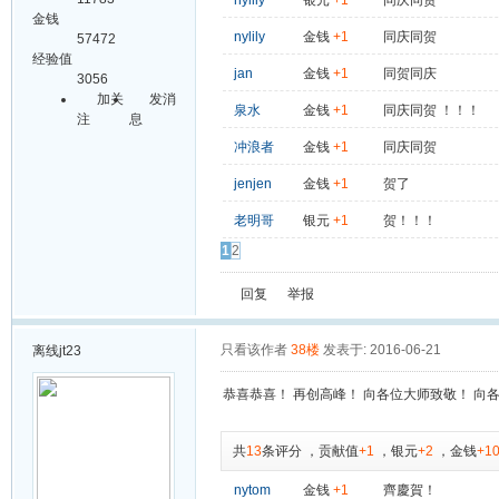
nylily
银元
+1
同庆同贺
金钱
nylily
金钱
+1
同庆同贺
57472
经验值
jan
金钱
+1
同贺同庆
3056
加关
发消
泉水
金钱
+1
同庆同贺 ！！！
注
息
冲浪者
金钱
+1
同庆同贺
jenjen
金钱
+1
贺了
老明哥
银元
+1
贺！！！
1
2
回复
举报
只看该作者
38楼
发表于: 2016-06-21
离线
jt23
恭喜恭喜！ 再创高峰！ 向各位大师致敬！ 向
共
13
条评分
，
贡献值
+1
，
银元
+2
，
金钱
+1
nytom
金钱
+1
齊慶賀！