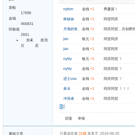
发帖
nytom
金钱
+1
齊慶賀！
17696
金钱
林妺妹
金钱
+1
同贺同庆
460831
月海的鱼
金钱
+1
同庆同贺，共创辉
经验值
2601
jan
银元
+1
同贺同庆
加关
发消
注
息
jan
金钱
+1
同贺同庆
nylily
银元
+1
同庆同贺 ！
nylily
金钱
+1
同庆同贺 ！
进士usa
金钱
+1
同庆同贺 ！
泉水
金钱
+1
同庆同贺 ！！！
冲浪者
金钱
+1
同庆同贺
1
2
回复
举报
只看该作者
31楼
发表于: 2016-06-20
离线
立早