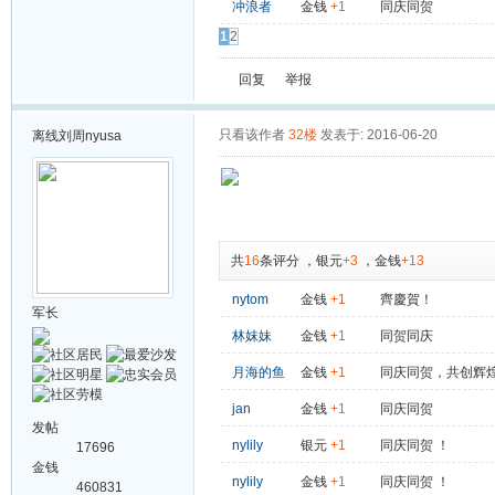
冲浪者
金钱
+1
同庆同贺
1
2
回复
举报
只看该作者
32楼
发表于: 2016-06-20
离线
刘周nyusa
共
16
条评分
，
银元
+3
，
金钱
+13
nytom
金钱
+1
齊慶賀！
军长
林妺妹
金钱
+1
同贺同庆
月海的鱼
金钱
+1
同庆同贺，共创辉
jan
金钱
+1
同庆同贺
发帖
nylily
银元
+1
同庆同贺 ！
17696
金钱
nylily
金钱
+1
同庆同贺 ！
460831