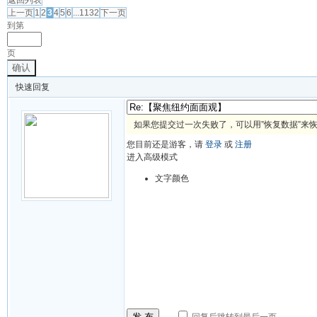
返回列表
上一页
1
2
3
4
5
6
...1132
下一页
到第
页
确认
快速回复
如果您提交过一次失败了，可以用”恢复数据”来
您目前还是游客，请
登录
或
注册
进入高级模式
文字颜色
发 布