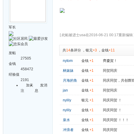
军长
[ 此帖被进士usa在2016-06-21 00:17重新编辑 
共
14
条评分
，
银元
+3
，
金钱
+11
发帖
27505
nytom
金钱
+1
齊慶賀！
金钱
458472
林妺妹
金钱
+1
同贺同庆
经验值
2191
月海的鱼
金钱
+1
同庆同贺，共创辉
加关
发消
jan
金钱
+1
同贺同庆
注
息
nylily
银元
+1
同庆同贺 ！
nylily
金钱
+1
同庆同贺 ！
泉水
金钱
+1
同庆同贺 ！！！
冲浪者
金钱
+1
同庆同贺