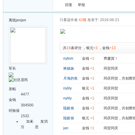
回复
举报
只看该作者
42楼
发表于: 2016-06-21
离线
jenjen
共
16
条评分
，
银元
+3
，
金钱
+13
nytom
金钱
+1
齊慶賀！
军长
林妺妹
金钱
+1
同贺同庆
月海的鱼
金钱
+1
同庆同贺，共创辉
nylily
银元
+1
同庆同贺
发帖
4477
nylily
金钱
+1
同庆同贺
金钱
304500
陆龄侯
金钱
+1
同庆同贺，共创辉
经验值
1532
陆龄侯
银元
+1
同庆同贺，共创辉
加关
发消
注
息
jan
金钱
+1
同贺同庆