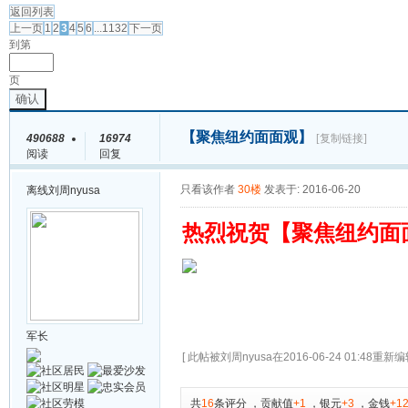
返回列表
上一页
1
2
3
4
5
6
...1132
下一页
到第
页
确认
【聚焦纽约面面观】
490688
16974
[复制链接]
阅读
回复
只看该作者
30楼
发表于: 2016-06-20
离线
刘周nyusa
热烈祝贺【聚焦纽约面
军长
[ 此帖被刘周nyusa在2016-06-24 01:48重新编辑
共
16
条评分
，
贡献值
+1
，
银元
+3
，
金钱
+1