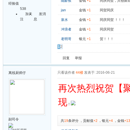
陆龄侯
金钱
+1
同庆同贺，共创辉
经验值
538
jan
金钱
+1
同贺同庆
加关
发消
注
息
泉水
金钱
+1
同庆同贺 ！！！
冲浪者
金钱
+1
同庆同贺
老明哥
银元
+1
贺！！！
1
2
回复
举报
只看该作者
44楼
发表于: 2016-06-21
离线
厨师仔
再次热烈祝贺【
现
！
副司令
共
19
条评分
，
贡献值
+2
，
银元
+4
，
金钱
+1