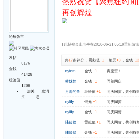
热烈祝贺【聚焦纽约面
再创辉煌
论坛版主
[ 此帖被金山老牛在2016-06-21 05:19重新编辑 
发帖
共
17
条评分
，
贡献值
+1
，
银元
+3
，
金钱
+1
8176
金钱
nytom
金钱
+1
齊慶賀！
41428
经验值
林妺妹
金钱
+1
同贺同庆
1266
加关
发消
月海的鱼
经验值
+1
同庆同贺，共创辉
注
息
nylily
银元
+1
同庆同贺
nylily
金钱
+1
同庆同贺
陆龄侯
贡献值
+1
同庆同贺，共创辉
陆龄侯
金钱
+1
同庆同贺，共创辉