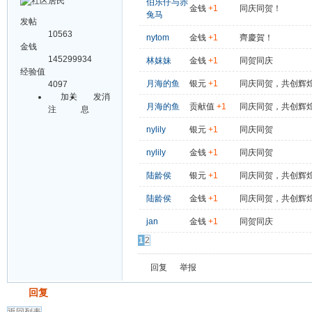
伯乐仔与赤
金钱
+1
同庆同贺！
兔马
发帖
10563
nytom
金钱
+1
齊慶賀！
金钱
145299934
林妺妹
金钱
+1
同贺同庆
经验值
月海的鱼
银元
+1
同庆同贺，共创辉
4097
加关
发消
月海的鱼
贡献值
+1
同庆同贺，共创辉
注
息
nylily
银元
+1
同庆同贺
nylily
金钱
+1
同庆同贺
陆龄侯
银元
+1
同庆同贺，共创辉
陆龄侯
金钱
+1
同庆同贺，共创辉
jan
金钱
+1
同贺同庆
1
2
回复
举报
发帖
回复