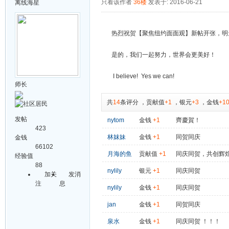
只看该作者
36楼
发表于: 2016-06-21
离线
海星
热烈祝贺【聚焦纽约面面观】新帖开张，明天
是的，我们一起努力，世界会更美好！
I believe! Yes we can!
师长
共
14
条评分
，
贡献值
+1
，
银元
+3
，
金钱
+1
发帖
nytom
金钱
+1
齊慶賀！
423
林妺妹
金钱
+1
同贺同庆
金钱
66102
月海的鱼
贡献值
+1
同庆同贺，共创辉
经验值
88
nylily
银元
+1
同庆同贺
加关
发消
注
息
nylily
金钱
+1
同庆同贺
jan
金钱
+1
同贺同庆
泉水
金钱
+1
同庆同贺 ！！！