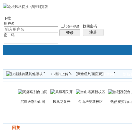
切换到宽版
左右分栏
社区服务
统计排行
帮助
下拉
用户名
找回密码
记住登录
注册
登录
密 码
>
相片上传
>
【聚焦纽约面面观】
论坛
群组
个人中心
怀旧
超Q同学网
新版
帖子
沉痛送别台山同
凤凰花又开
台山培英新校区
热烈祝贺台山
发帖
回复