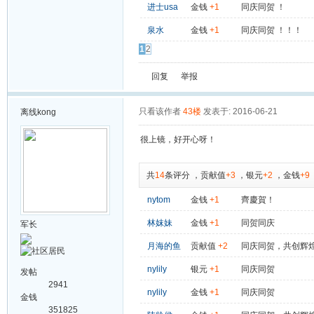
进士usa
金钱
+1
同庆同贺 ！
泉水
金钱
+1
同庆同贺 ！！！
1
2
回复
举报
只看该作者
43楼
发表于: 2016-06-21
离线
kong
很上镜，好开心呀！
共
14
条评分
，
贡献值
+3
，
银元
+2
，
金钱
+9
nytom
金钱
+1
齊慶賀！
林妺妹
金钱
+1
同贺同庆
军长
月海的鱼
贡献值
+2
同庆同贺，共创辉
nylily
银元
+1
同庆同贺
发帖
2941
nylily
金钱
+1
同庆同贺
金钱
351825