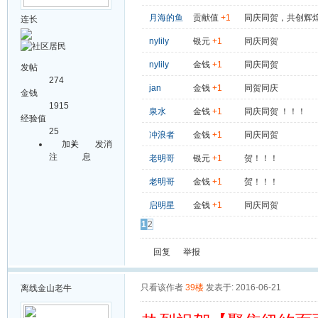
月海的鱼
贡献值
+1
同庆同贺，共创辉
连长
nylily
银元
+1
同庆同贺
nylily
金钱
+1
同庆同贺
发帖
274
jan
金钱
+1
同贺同庆
金钱
1915
泉水
金钱
+1
同庆同贺 ！！！
经验值
25
冲浪者
金钱
+1
同庆同贺
加关
发消
注
息
老明哥
银元
+1
贺！！！
老明哥
金钱
+1
贺！！！
启明星
金钱
+1
同庆同贺
1
2
回复
举报
只看该作者
39楼
发表于: 2016-06-21
离线
金山老牛