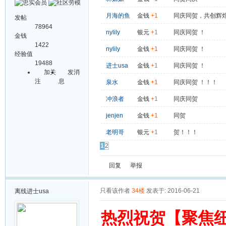
月海的鱼
金钱
+1
同庆同贺，共创辉
发帖
78964
nylily
银元
+1
同庆同贺 ！
金钱
1422
nylily
金钱
+1
同庆同贺 ！
经验值
19488
进士usa
金钱
+1
同庆同贺 ！
加关
发消
注
息
泉水
金钱
+1
同庆同贺 ！！！
冲浪者
金钱
+1
同庆同贺
jenjen
金钱
+1
同贺
老明哥
银元
+1
贺！！！
1
2
回复
举报
只看该作者
34楼
发表于: 2016-06-21
离线
进士usa
热烈祝贺【聚焦