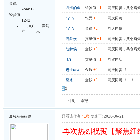
金钱
月海的鱼
经验值
+1
同庆同贺，共创辉
456612
经验值
nylily
银元
+1
同庆同贺
1242
加关
发消
nylily
金钱
+1
同庆同贺
注
息
陆龄侯
贡献值
+1
同庆同贺，共创辉
陆龄侯
金钱
+1
同庆同贺，共创辉
jan
贡献值
+1
同贺同庆
进士usa
金钱
+1
同庆同贺 ！
泉水
金钱
+1
同庆同贺 ！！！
1
2
回复
举报
只看该作者
41楼
发表于: 2016-06-21
离线
丝光碎影
再次热烈祝贺【聚焦纽