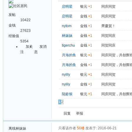
启明星
银元
+1
同庆同贺
发帖
启明星
金钱
+1
同庆同贺
10422
金钱
nytom
金钱
+1
齊慶賀！
27623
林妺妹
金钱
+1
同贺同庆
经验值
5354
tigerchu
金钱
+1
同贺同庆
加关
发消
注
息
月海的鱼
银元
+1
同庆同贺，共创辉
月海的鱼
金钱
+1
同庆同贺，共创辉
nylily
银元
+1
同庆同贺
nylily
金钱
+1
同庆同贺
陆龄侯
银元
+1
同庆同贺，共创辉
1
2
回复
举报
只看该作者
56楼
发表于: 2016-06-21
离线
林妺妹