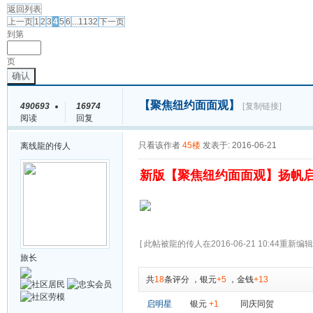
返回列表
上一页
1
2
3
4
5
6
...1132
下一页
到第
页
确认
【聚焦纽约面面观】
490693
16974
[复制链接]
阅读
回复
只看该作者
45楼
发表于: 2016-06-21
离线
龍的传人
新版【聚焦纽约面面观】扬帆
[ 此帖被龍的传人在2016-06-21 10:44重新编辑 
旅长
共
18
条评分
，
银元
+5
，
金钱
+13
启明星
银元
+1
同庆同贺