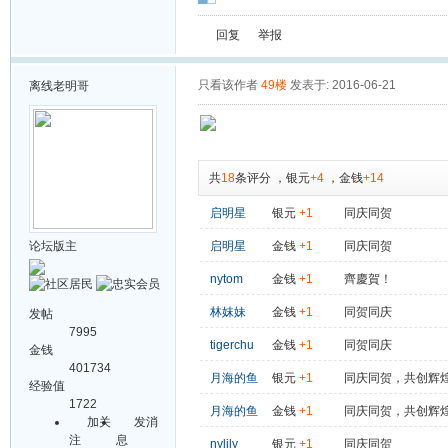
回复
举报
只看该作者
49楼
发表于: 2016-06-21
离线
老明哥
共
18
条评分
，
银元
+4
，
金钱
+14
启明星
银元
+1
同庆同贺
论坛版主
启明星
金钱
+1
同庆同贺
nytom
金钱
+1
齊慶賀！
林妺妹
金钱
+1
同贺同庆
发帖
7995
tigerchu
金钱
+1
同贺同庆
金钱
401734
月海的鱼
银元
+1
同庆同贺，共创辉
经验值
1722
月海的鱼
金钱
+1
同庆同贺，共创辉
加关
发消
注
息
nylily
银元
+1
同庆同贺