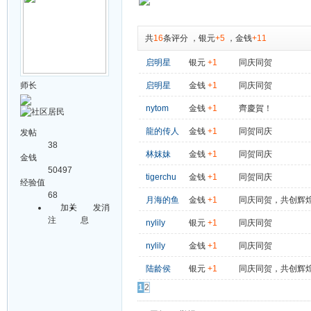
共
16
条评分
，
银元
+5
，
金钱
+11
启明星
银元
+1
同庆同贺
师长
启明星
金钱
+1
同庆同贺
nytom
金钱
+1
齊慶賀！
龍的传人
金钱
+1
同贺同庆
发帖
38
林妺妹
金钱
+1
同贺同庆
金钱
50497
tigerchu
金钱
+1
同贺同庆
经验值
68
月海的鱼
金钱
+1
同庆同贺，共创辉
加关
发消
注
息
nylily
银元
+1
同庆同贺
nylily
金钱
+1
同庆同贺
陆龄侯
银元
+1
同庆同贺，共创辉
1
2