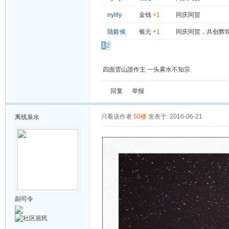
nylily
金钱
+1
同庆同贺
陆龄侯
银元
+1
同庆同贺，共创辉
1
2
四面雲山誰作主 一头雾水不知宗
回复
举报
只看该作者
50楼
发表于: 2016-06-21
离线
泉水
副司令