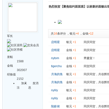
热烈祝贺【聚焦纽约面面观】以崭新的面貌出
共
16
条评分
，
银元
+4
，
金钱
+12
军长
启明星
银元
+1
同庆同贺
启明星
金钱
+1
同庆同贺
发帖
nytom
金钱
+1
齊慶賀！
1588
金钱
tigerchu
金钱
+1
同贺同庆
302007
月海的鱼
银元
+1
同庆同贺，共创辉
经验值
2152
月海的鱼
金钱
+1
同庆同贺，共创辉
加关
发消
注
息
nylily
银元
+1
同庆同贺
nylily
金钱
+1
同庆同贺
陆龄侯
银元
+1
同庆同贺，共创辉