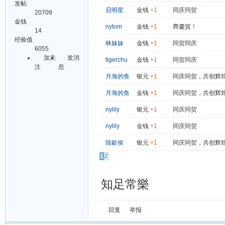
发帖
启明星
金钱
+1
同庆同贺
20709
金钱
nytom
金钱
+1
齊慶賀！
14
经验值
林妺妹
金钱
+1
同贺同庆
6055
加关
发消
tigerchu
金钱
+1
同贺同庆
注
息
月海的鱼
银元
+1
同庆同贺，共创辉
月海的鱼
金钱
+1
同庆同贺，共创辉
nylily
银元
+1
同庆同贺
nylily
金钱
+1
同庆同贺
陆龄侯
银元
+1
同庆同贺，共创辉
1
2
知足常樂
回复
举报