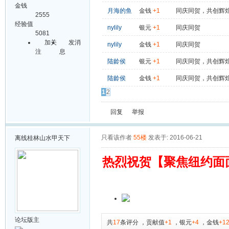
金钱
月海的鱼
金钱
+1
同庆同贺，共创辉
2555
经验值
nylily
银元
+1
同庆同贺
5081
加关
发消
nylily
金钱
+1
同庆同贺
注
息
陆龄侯
银元
+1
同庆同贺，共创辉
陆龄侯
金钱
+1
同庆同贺，共创辉
1
2
回复
举报
只看该作者
55楼
发表于: 2016-06-21
离线
桂林山水甲天下
热烈祝贺【聚焦纽约面
论坛版主
共
17
条评分
，
贡献值
+1
，
银元
+4
，
金钱
+1