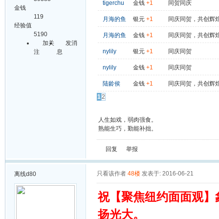
tigerchu
金钱
+1
同贺同庆
金钱
119
月海的鱼
银元
+1
同庆同贺，共创辉
经验值
5190
月海的鱼
金钱
+1
同庆同贺，共创辉
加关
发消
nylily
银元
+1
同庆同贺
注
息
nylily
金钱
+1
同庆同贺
陆龄侯
金钱
+1
同庆同贺，共创辉
1
2
人生如戏，弱肉强食。
熟能生巧，勤能补拙。
回复
举报
只看该作者
48楼
发表于: 2016-06-21
离线
d80
祝【聚焦纽约面面观】
扬光大。