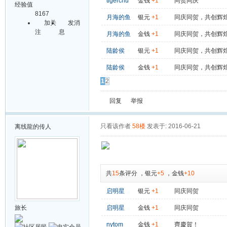
tigerchu
金钱
+1
同贺同庆
经验值
8167
月海的鱼
银元
+1
同庆同贺，共创辉
加关
发消
注
息
月海的鱼
金钱
+1
同庆同贺，共创辉
陆龄侯
银元
+1
同庆同贺，共创辉
陆龄侯
金钱
+1
同庆同贺，共创辉
1
2
回复
举报
只看该作者
58楼
发表于: 2016-06-21
离线
龍的传人
共
15
条评分
，
银元
+5
，
金钱
+10
启明星
银元
+1
同庆同贺
旅长
启明星
金钱
+1
同庆同贺
nytom
金钱
+1
齊慶賀！