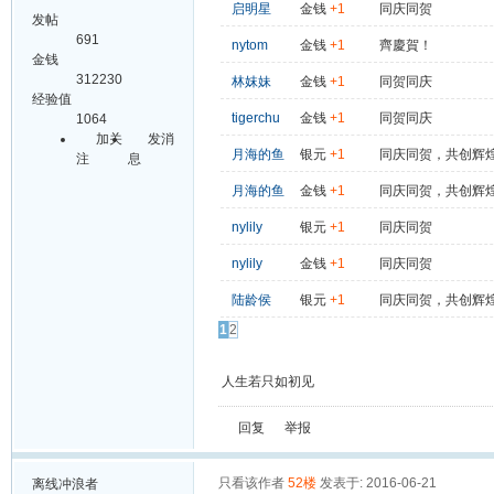
启明星
金钱
+1
同庆同贺
发帖
691
nytom
金钱
+1
齊慶賀！
金钱
312230
林妺妹
金钱
+1
同贺同庆
经验值
tigerchu
金钱
+1
同贺同庆
1064
加关
发消
月海的鱼
银元
+1
同庆同贺，共创辉
注
息
月海的鱼
金钱
+1
同庆同贺，共创辉
nylily
银元
+1
同庆同贺
nylily
金钱
+1
同庆同贺
陆龄侯
银元
+1
同庆同贺，共创辉
1
2
人生若只如初见
回复
举报
只看该作者
52楼
发表于: 2016-06-21
离线
冲浪者