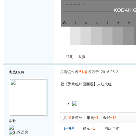
回复
举报
只看该作者
51楼
发表于: 2016-06-21
离线
t.o.m
祝【聚焦纽约面面观】火红火红
共
19
条评分
，
银元
+4
，
金钱
+15
军长
启明星
银元
+1
同庆同贺