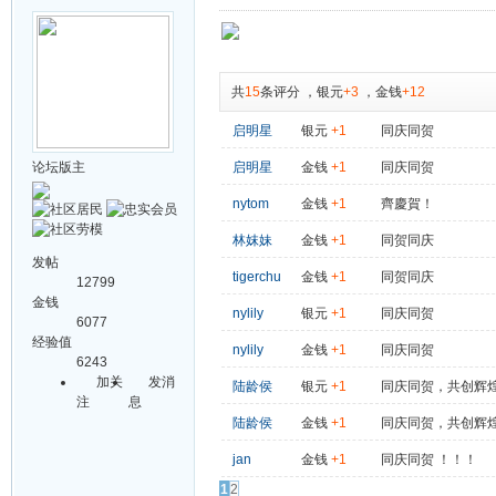
共
15
条评分
，
银元
+3
，
金钱
+12
启明星
银元
+1
同庆同贺
论坛版主
启明星
金钱
+1
同庆同贺
nytom
金钱
+1
齊慶賀！
林妺妹
金钱
+1
同贺同庆
发帖
tigerchu
金钱
+1
同贺同庆
12799
金钱
nylily
银元
+1
同庆同贺
6077
经验值
nylily
金钱
+1
同庆同贺
6243
加关
发消
陆龄侯
银元
+1
同庆同贺，共创辉
注
息
陆龄侯
金钱
+1
同庆同贺，共创辉
jan
金钱
+1
同庆同贺 ！！！
1
2