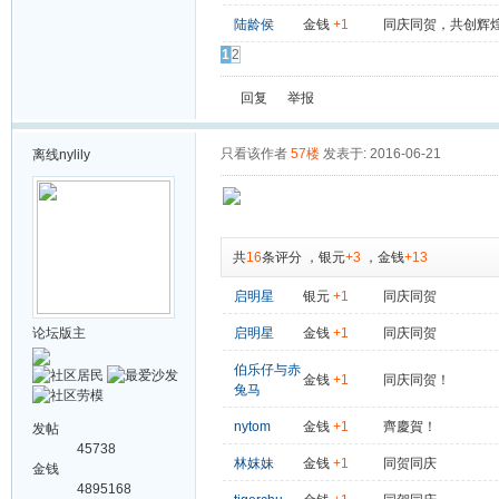
陆龄侯
金钱
+1
同庆同贺，共创辉
1
2
回复
举报
只看该作者
57楼
发表于: 2016-06-21
离线
nylily
共
16
条评分
，
银元
+3
，
金钱
+13
启明星
银元
+1
同庆同贺
论坛版主
启明星
金钱
+1
同庆同贺
伯乐仔与赤
金钱
+1
同庆同贺！
兔马
nytom
金钱
+1
齊慶賀！
发帖
45738
林妺妹
金钱
+1
同贺同庆
金钱
4895168