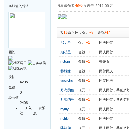
只看该作者
46楼
发表于: 2016-06-21
离线
龍的传人.
共
19
条评分
，
银元
+5
，
金钱
+14
启明星
银元
+1
同庆同贺
团长
启明星
金钱
+1
同庆同贺
nytom
金钱
+1
齊慶賀！
林妺妹
金钱
+1
同贺同庆
发帖
tigerchu
金钱
+1
同贺同庆
4205
金钱
月海的鱼
银元
+1
同庆同贺，共创辉
0
经验值
月海的鱼
金钱
+1
同庆同贺，共创辉
2406
加关
发消
nylily
银元
+1
同庆同贺
注
息
nylily
金钱
+1
同庆同贺
陆龄侯
银元
+1
同庆同贺，共创辉