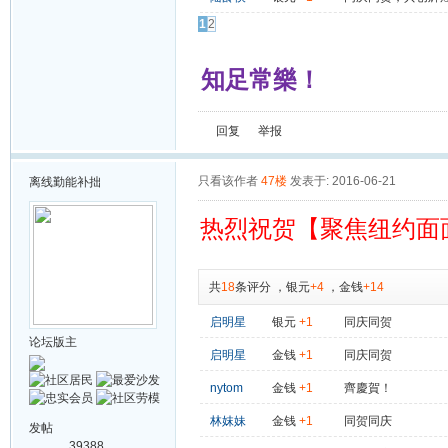
1
2
知足常樂！
回复
举报
只看该作者
47楼
发表于: 2016-06-21
离线
勤能补拙
热烈祝贺【聚焦纽约面
共
18
条评分
，
银元
+4
，
金钱
+14
启明星
银元
+1
同庆同贺
论坛版主
启明星
金钱
+1
同庆同贺
nytom
金钱
+1
齊慶賀！
林妺妹
金钱
+1
同贺同庆
发帖
39388