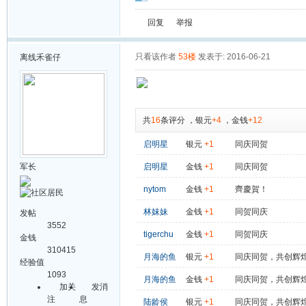
回复
举报
只看该作者
53楼
发表于: 2016-06-21
离线
禾雀仔
共
16
条评分
，
银元
+4
，
金钱
+12
启明星
银元
+1
同庆同贺
军长
启明星
金钱
+1
同庆同贺
nytom
金钱
+1
齊慶賀！
林妺妹
金钱
+1
同贺同庆
发帖
3552
tigerchu
金钱
+1
同贺同庆
金钱
310415
月海的鱼
银元
+1
同庆同贺，共创辉
经验值
1093
月海的鱼
金钱
+1
同庆同贺，共创辉
加关
发消
注
息
陆龄侯
银元
+1
同庆同贺，共创辉