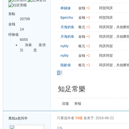
林妺妹
金钱
+1
同贺同庆
发帖
tigerchu
金钱
+1
同贺同庆
20709
金钱
月海的鱼
银元
+1
同庆同贺，共创辉
14
经验值
月海的鱼
金钱
+1
同庆同贺，共创辉
6055
加关
发消
nylily
银元
+1
同庆同贺
注
息
nylily
金钱
+1
同庆同贺
陆龄侯
银元
+1
同庆同贺，共创辉
1
2
知足常樂
回复
举报
只看该作者
59楼
发表于: 2016-06-21
离线
a老同学