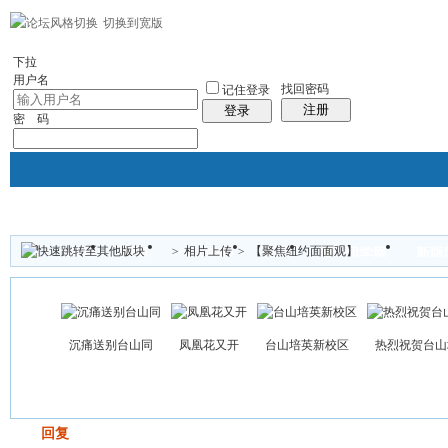
切换到宽版
左右分栏
社区服务
统计排行
帮助
下拉
用户名
找回密码
记住登录
注册
登录
密 码
>
相片上传
>
【聚焦纽约面面观】
论坛
群组
个人中心
怀旧
超Q同学网
新版
帖子
沉痛送别台山同
凤凰花又开
台山培英新校区
热烈祝贺台山
发帖
回复