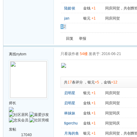
陆龄侯
金钱
+1
同庆同贺，共创辉
jan
银元
+1
同庆同贺
1
2
回复
举报
只看该作者
54楼
发表于: 2016-06-21
离线
nytom
共
17
条评分
，
银元
+5
，
金钱
+12
启明星
银元
+1
同庆同贺
师长
启明星
金钱
+1
同庆同贺
林妺妹
金钱
+1
同贺同庆
tigerchu
金钱
+1
同贺同庆
发帖
月海的鱼
银元
+1
同庆同贺，共创辉
17040