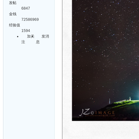
发帖
6847
金钱
72586969
经验值
1594
加关
发消
注
息