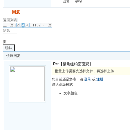
回复
举报
发帖
回复
返回列表
上一页
1
2
3
4
5
6
...1132
下一页
到第
页
确认
快速回复
批量上传需要先选择文件，再选择上传
您目前还是游客，请
登录
或
注册
进入高级模式
文字颜色